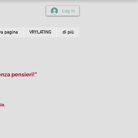
Log In
a pagina
VRYLATING
di più
nza pensieri!"
la.