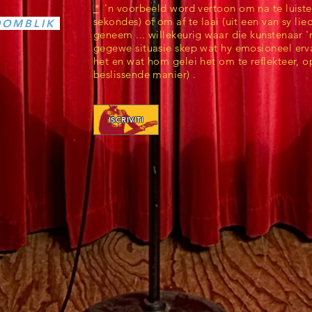
*
'n voorbeeld word vertoon om na te luiste
sekondes) of om af te laai (uit een van sy lied
OOMBLIK
geneem ... willekeurig waar die kunstenaar '
gegewe situasie skep wat hy emosioneel erv
het en wat hom gelei het om te reflekteer, o
beslissende manier) .
ISCRIVITI