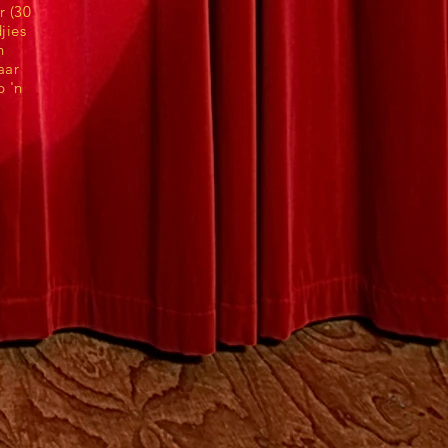
r (30
jies
n
aar
p 'n