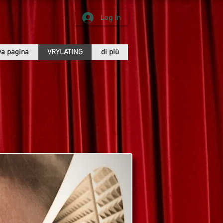
Log In
a pagina
VRYLATING
di più