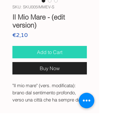
SKU: SKU005IMMEV-S
Il Mio Mare - (edit
version)
Price
€2,10
Add to Cart
Buy Now
"Il mio mare" (vers. modificata):
brano dal sentimento profondo,
verso una città che ha sempre dato
amore infinito. Durante la crescita,
fin dalla tenera età e giovinezza,
Info file
i momenti più bui e di sconforto (per
l'assenza dal posto) venivano
Il brano è in formato (
wav
) - la
Info
sempre rimpiazzati dal suo bel
dimensione è di (
168Mb
) - Versione